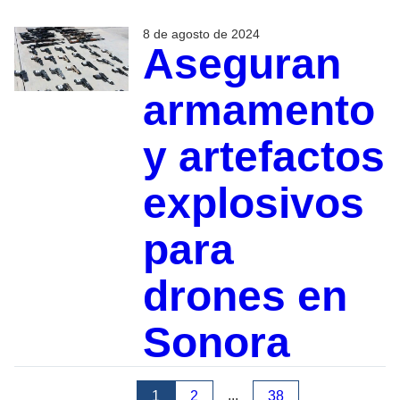
8 de agosto de 2024
Aseguran
armamento
y artefactos
explosivos
para
drones en
Sonora
...
1
2
38