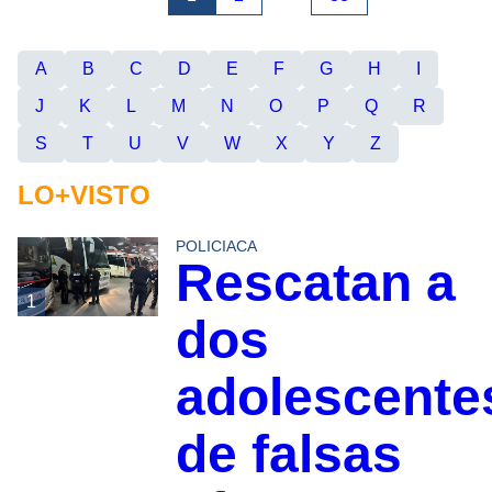
A
B
C
D
E
F
G
H
I
J
K
L
M
N
O
P
Q
R
S
T
U
V
W
X
Y
Z
LO+VISTO
POLICIACA
Rescatan a
1
dos
adolescente
de falsas