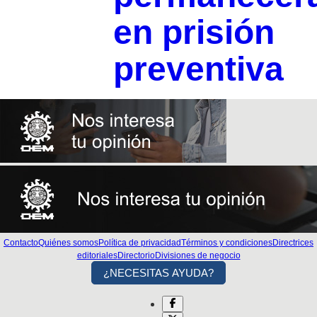
en prisión
preventiva
Contacto
Quiénes somos
Política de privacidad
Términos y condiciones
Directrices
editoriales
Directorio
Divisiones de negocio
¿NECESITAS AYUDA?