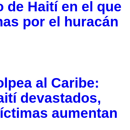
 de Haití en el que
as por el huracán
lpea al Caribe:
ití devastados,
 víctimas aumentan