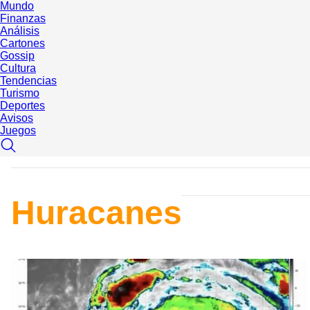
Mundo
Finanzas
Análisis
Cartones
Gossip
Cultura
Tendencias
Turismo
Deportes
Avisos
Juegos
Huracanes