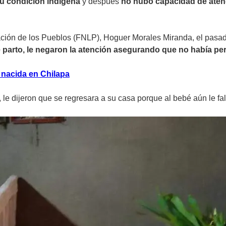
su condición indígena
y después
no hubo capacidad de atend
ración de los Pueblos (FNLP), Hoguer Morales Miranda, el pasad
de parto, le negaron la atención asegurando que no había pe
 nacida en Chilapa
 dijeron que se regresara a su casa porque al bebé aún le faltab