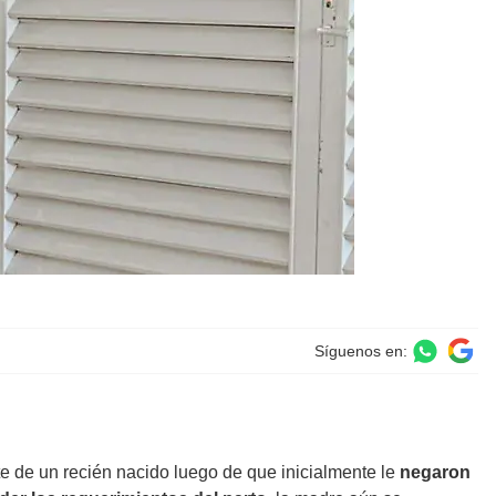
Síguenos en:
e de un recién nacido luego de que inicialmente le
negaron