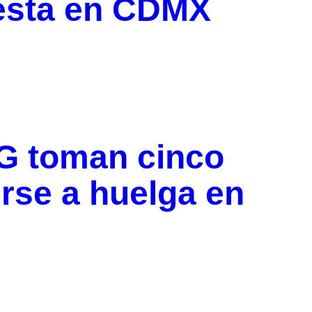
testa en CDMX
G toman cinco
rse a huelga en