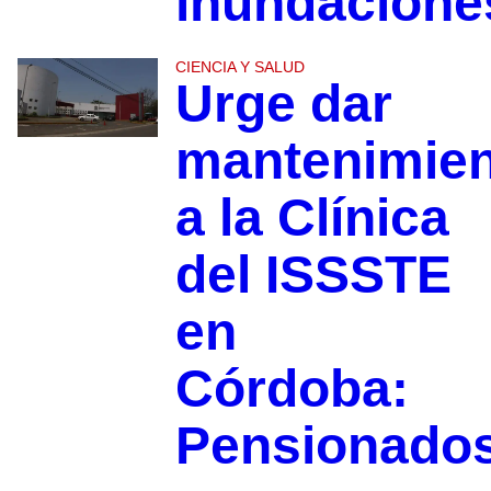
inundacione
CIENCIA Y SALUD
Urge dar
mantenimie
a la Clínica
del ISSSTE
en
Córdoba:
Pensionado