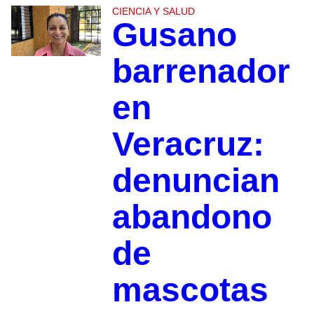
CIENCIA Y SALUD
Gusano
barrenador
en
Veracruz:
denuncian
abandono
de
mascotas