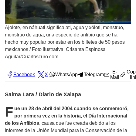
Ajolote, en náhuatl significa atl, agua y xólotl, monstruo,
monstruo de agua, una especie de anfibio que se ha
hecho muy popular por estar en los billetes de 50 pesos
mexicanos
/
Foto ilustrativa: Crisanta Espinosa
Aguilar/Cuartoscuro.com
E-
Cop
Facebook
X
WhatsApp
Telegram
Mail
lin
Salma Lara / Diario de Xalapa
F
ue un 28 de abril del 2004 cuando se conmemoró,
por primera vez en la historia, el Día Internacional
de los Anfibios
, causa que fue creada debido a los
informes de la Unión Mundial para la Conservación de la