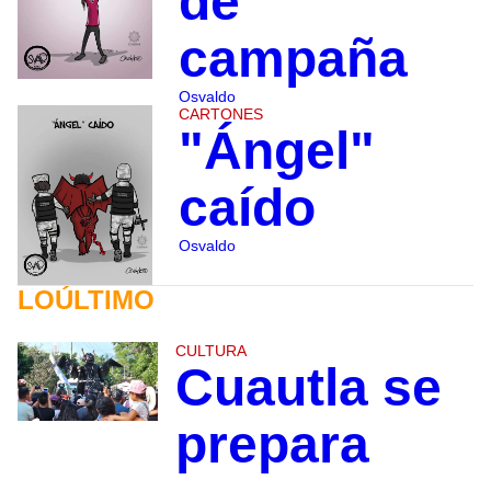
de
campaña
Osvaldo
CARTONES
"Ángel"
caído
Osvaldo
LOÚLTIMO
CULTURA
Cuautla se
prepara