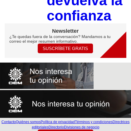
devuelva la
confianza
Newsletter
¿Te quedas fuera de la conversación? Mandamos a tu
correo el mejor resumen informativo.
SUSCRÍBETE GRATIS
Contacto
Quiénes somos
Política de privacidad
Términos y condiciones
Directrices
editoriales
Directorio
Divisiones de negocio