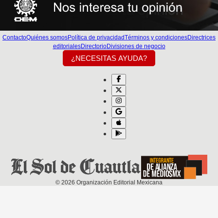
Contacto
Quiénes somos
Política de privacidad
Términos y condiciones
Directrices
editoriales
Directorio
Divisiones de negocio
¿NECESITAS AYUDA?
©
2026
Organización Editorial Mexicana