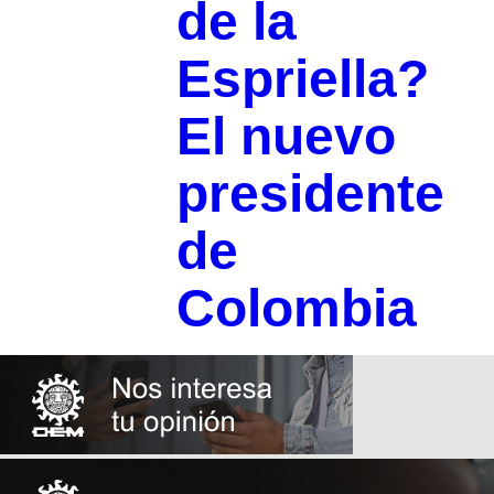
de la
Espriella?
El nuevo
presidente
de
Colombia