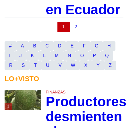
en Ecuador
1
2
#
A
B
C
D
E
F
G
H
I
J
K
L
M
N
O
P
Q
R
S
T
U
V
W
X
Y
Z
LO+VISTO
FINANZAS
Productores
1
desmienten