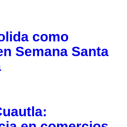
olida como
o en Semana Santa
a
uautla:
ncia en comercios