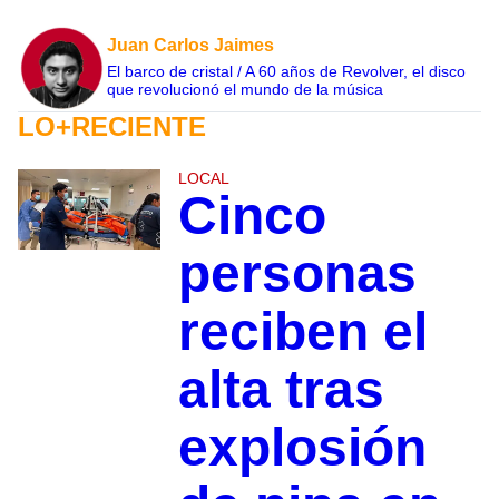
Juan Carlos Jaimes
El barco de cristal / A 60 años de Revolver, el disco
que revolucionó el mundo de la música
LO+RECIENTE
LOCAL
Cinco
personas
reciben el
alta tras
explosión