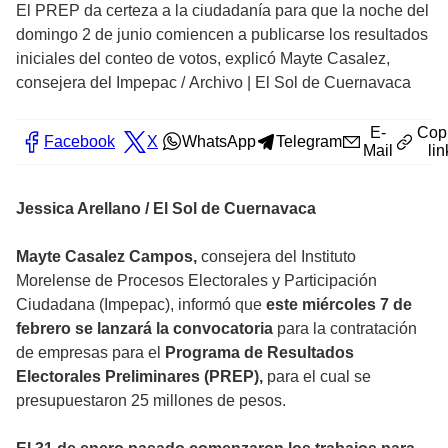
El PREP da certeza a la ciudadanía para que la noche del
domingo 2 de junio comiencen a publicarse los resultados
iniciales del conteo de votos, explicó Mayte Casalez,
consejera del Impepac
/
Archivo | El Sol de Cuernavaca
E-
Cop
Facebook
X
WhatsApp
Telegram
Mail
lin
Jessica Arellano / El Sol de Cuernavaca
Mayte Casalez Campos,
consejera del Instituto
Morelense de Procesos Electorales y Participación
Ciudadana (Impepac), informó que
este miércoles 7 de
febrero se lanzará la convocatoria
para la contratación
de empresas para el
Programa de Resultados
Electorales Preliminares (PREP),
para el cual se
presupuestaron 25 millones de pesos.