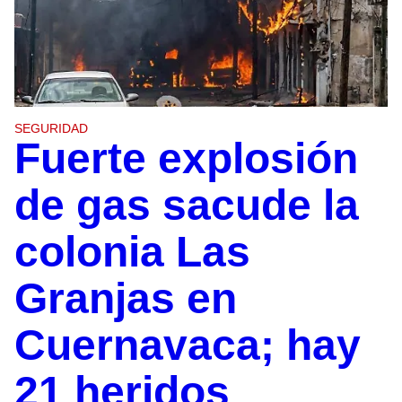
SEGURIDAD
Fuerte explosión
de gas sacude la
colonia Las
Granjas en
Cuernavaca; hay
21 heridos