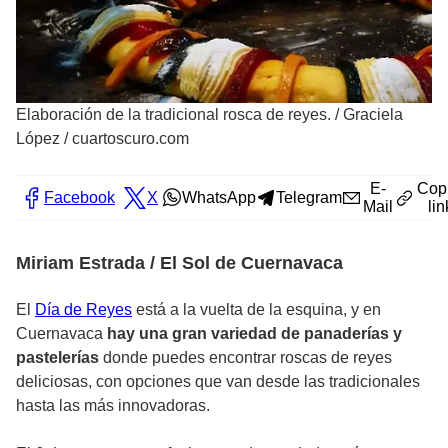
Elaboración de la tradicional rosca de reyes.
/
Graciela
López / cuartoscuro.com
E-
Cop
Facebook
X
WhatsApp
Telegram
Mail
lin
Miriam Estrada / El Sol de Cuernavaca
El
Día de Reyes
está a la vuelta de la esquina, y en
Cuernavaca
hay una gran variedad de panaderías y
pastelerías
donde puedes encontrar roscas de reyes
deliciosas, con opciones que van desde las tradicionales
hasta las más innovadoras.