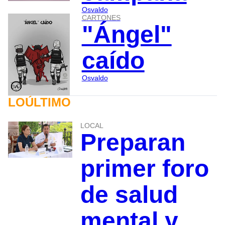
Osvaldo
CARTONES
"Ángel"
caído
Osvaldo
LOÚLTIMO
LOCAL
Preparan
primer foro
de salud
mental y