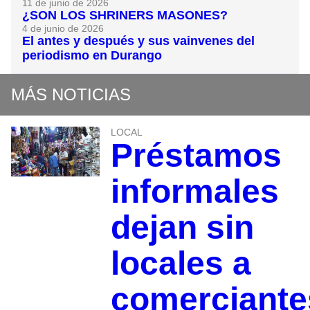
11 de junio de 2026
¿SON LOS SHRINERS MASONES?
4 de junio de 2026
El antes y después y sus vainvenes del
periodismo en Durango
MÁS NOTICIAS
LOCAL
Préstamos
informales
dejan sin
locales a
comerciante