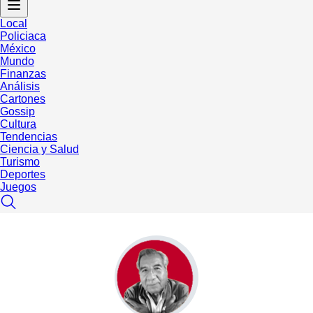
Local
Policiaca
México
Mundo
Finanzas
Análisis
Cartones
Gossip
Cultura
Tendencias
Ciencia y Salud
Turismo
Deportes
Juegos