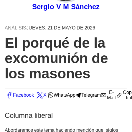
Sergio V M Sánchez
ANÁLISIS
JUEVES, 21 DE MAYO DE 2026
El porqué de la
excomunión de
los masones
E-
Cop
Facebook
X
WhatsApp
Telegram
Mail
lin
Columna liberal
Abordaremos este tema haciendo mención que, siglos