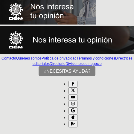
Contacto
Quiénes somos
Política de privacidad
Términos y condiciones
Directrices
editoriales
Directorio
Divisiones de negocio
¿NECESITAS AYUDA?