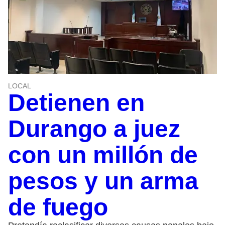
LOCAL
Detienen en
Durango a juez
con un millón de
pesos y un arma
de fuego