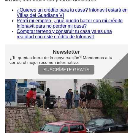
¿Quieres un crédito para tu casa? Infonavit estará en
Villas del Guadiana VI
Perdí mi empleo, ¿qué puedo hacer con mi crédito
Infonavit para no perder mi casa?
Comprar terreno y construir tu casa ya es una
realidad con este crédito de Infonavit
Newsletter
¿Te quedas fuera de la conversación? Mandamos a tu
correo el mejor resumen informativo.
SUSCRÍBETE GRATIS