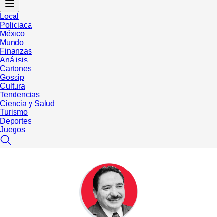
Local
Policiaca
México
Mundo
Finanzas
Análisis
Cartones
Gossip
Cultura
Tendencias
Ciencia y Salud
Turismo
Deportes
Juegos