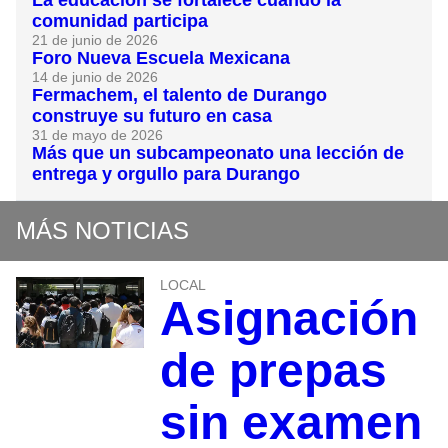
comunidad participa
21 de junio de 2026
Foro Nueva Escuela Mexicana
14 de junio de 2026
Fermachem, el talento de Durango
construye su futuro en casa
31 de mayo de 2026
Más que un subcampeonato una lección de
entrega y orgullo para Durango
MÁS NOTICIAS
LOCAL
Asignación
de prepas
sin examen