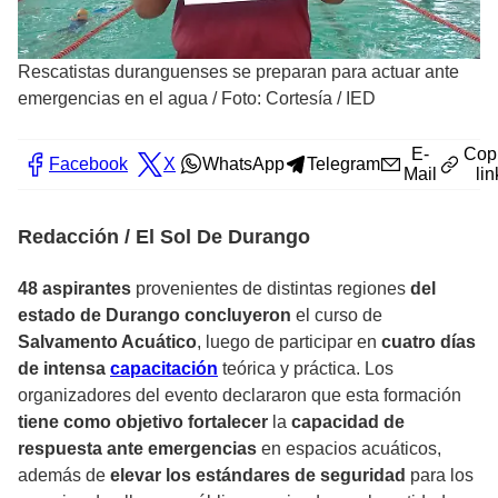
Rescatistas duranguenses se preparan para actuar ante
emergencias en el agua
/
Foto: Cortesía / IED
E-
Cop
Facebook
X
WhatsApp
Telegram
Mail
lin
Redacción / El Sol De Durango
48 aspirantes
provenientes de distintas regiones
del
estado de Durango concluyeron
el curso de
Salvamento Acuático
, luego de participar en
cuatro días
de intensa
capacitación
teórica y práctica. Los
organizadores del evento declararon que esta formación
tiene como objetivo fortalecer
la
capacidad de
respuesta ante emergencias
en espacios acuáticos,
además de
elevar los estándares de seguridad
para los