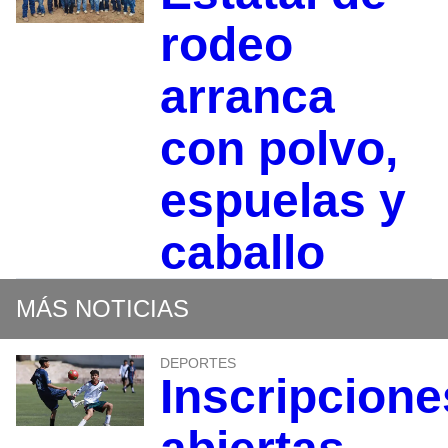
rodeo
arranca
con polvo,
espuelas y
caballo
MÁS NOTICIAS
DEPORTES
Inscripcione