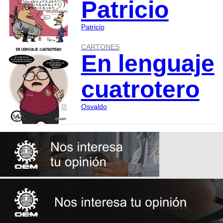
Patricio
Patricio
CARTONES
En lenguaje
cuatrotero
Osvaldo