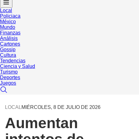
Local
Policiaca
México
Mundo
Finanzas
Análisis
Cartones
Gossip
Cultura
Tendencias
Ciencia y Salud
Turismo
Deportes
Juegos
LOCAL
MIÉRCOLES, 8 DE JULIO DE 2026
Aumentan