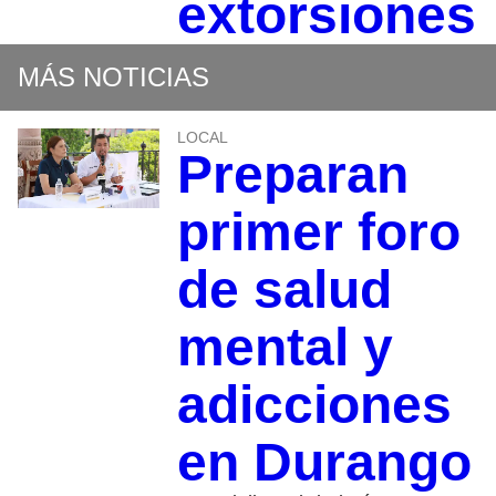
extorsiones
MÁS NOTICIAS
LOCAL
Preparan
primer foro
de salud
mental y
adicciones
en Durango