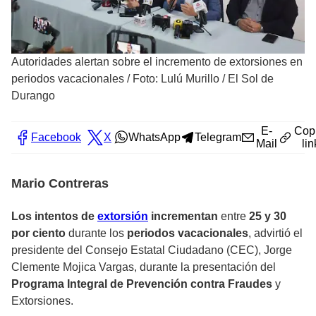
Autoridades alertan sobre el incremento de extorsiones en
periodos vacacionales
/
Foto: Lulú Murillo / El Sol de
Durango
E-
Cop
Facebook
X
WhatsApp
Telegram
Mail
lin
Mario Contreras
Los intentos de
extorsión
incrementan
entre
25 y 30
por ciento
durante los
periodos vacacionales
, advirtió el
presidente del Consejo Estatal Ciudadano (CEC), Jorge
Clemente Mojica Vargas, durante la presentación del
Programa Integral de Prevención contra Fraudes
y
Extorsiones.