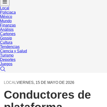
Local
Policiaca
México
Mundo
Finanzas
Análisis
Cartones
Gossip
Cultura
Tendencias
Ciencia y Salud
Turismo
Deportes
Juegos
LOCAL
VIERNES, 15 DE MAYO DE 2026
Conductores de