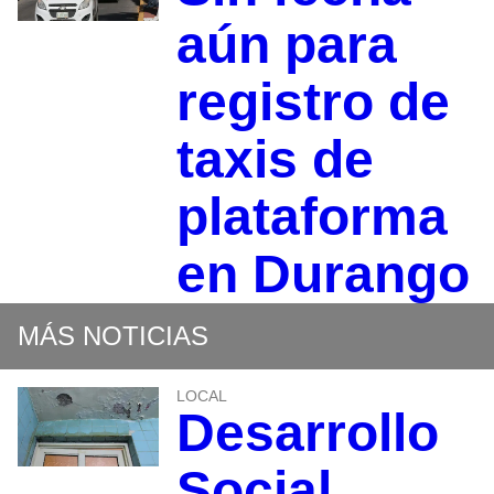
aún para
registro de
taxis de
plataforma
en Durango
MÁS NOTICIAS
LOCAL
Desarrollo
Social