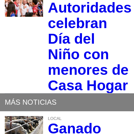
Autoridades
celebran
Día del
Niño con
menores de
Casa Hogar
MÁS NOTICIAS
LOCAL
Ganado