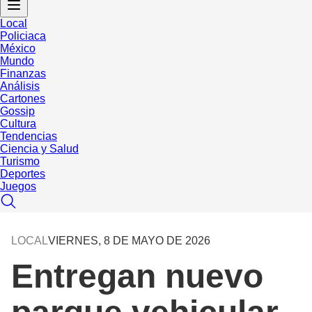
Local
Policiaca
México
Mundo
Finanzas
Análisis
Cartones
Gossip
Cultura
Tendencias
Ciencia y Salud
Turismo
Deportes
Juegos
LOCAL
VIERNES, 8 DE MAYO DE 2026
Entregan nuevo