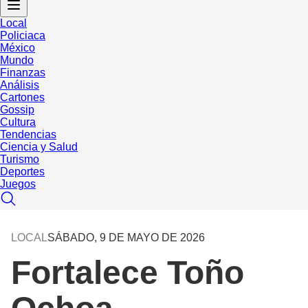
Local
Policiaca
México
Mundo
Finanzas
Análisis
Cartones
Gossip
Cultura
Tendencias
Ciencia y Salud
Turismo
Deportes
Juegos
LOCAL
SÁBADO, 9 DE MAYO DE 2026
Fortalece Toño