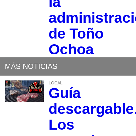
la
administrac
de Toño
Ochoa
MÁS NOTICIAS
LOCAL
Guía
descargable
Los