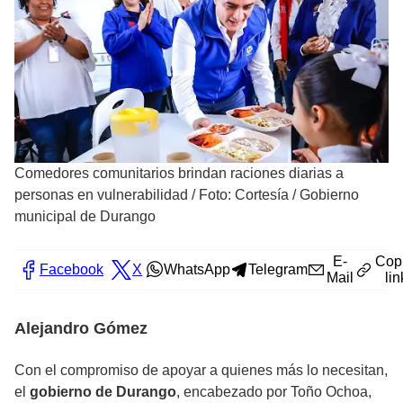
Comedores comunitarios brindan raciones diarias a
personas en vulnerabilidad
/
Foto: Cortesía / Gobierno
municipal de Durango
E-
Cop
Facebook
X
WhatsApp
Telegram
Mail
lin
Alejandro Gómez
Con el compromiso de apoyar a quienes más lo necesitan,
el
gobierno de Durango
, encabezado por Toño Ochoa,