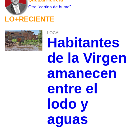
Otra “cortina de humo”
LO+RECIENTE
LOCAL
Habitantes
de la Virgen
amanecen
entre el
lodo y
aguas