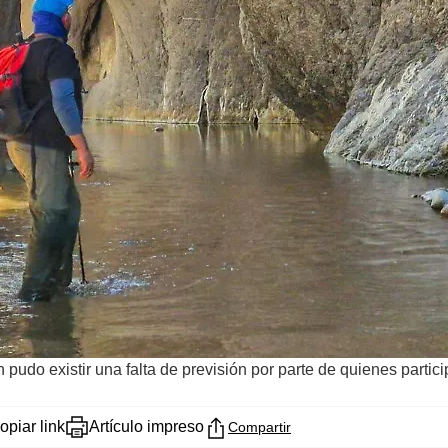
pudo existir una falta de previsión por parte de quienes partic
opiar link
Artículo impreso
Compartir