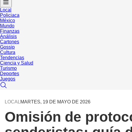
Local
Policiaca
México
Mundo
Finanzas
Análisis
Cartones
Gossip
Cultura
Tendencias
Ciencia y Salud
Turismo
Deportes
Juegos
LOCAL
MARTES, 19 DE MAYO DE 2026
Omisión de protoco