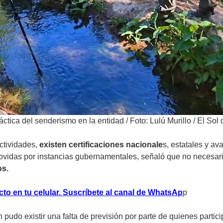
ráctica del senderismo en la entidad
/
Foto: Lulú Murillo / El So
actividades,
existen certificaciones nacionale
s, estatales y a
idas por instancias gubernamentales, señaló que no necesariam
os.
cto en tu celular. Suscríbete al canal de WhatsAp
p
udo existir una falta de previsión por parte de quienes partici