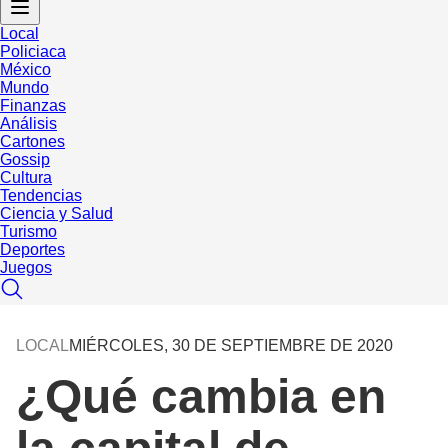
Local
Policiaca
México
Mundo
Finanzas
Análisis
Cartones
Gossip
Cultura
Tendencias
Ciencia y Salud
Turismo
Deportes
Juegos
LOCAL
MIÉRCOLES, 30 DE SEPTIEMBRE DE 2020
¿Qué cambia en