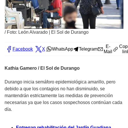
/
Foto: León Alvarado | El Sol de Durango
E-
Cop
Facebook
X
WhatsApp
Telegram
Mail
lin
Kathia Gamero / El Sol de Durango
Durango inicia semáforo epidemiológica amarillo, pero
debido a que los contagios no han disminuido, se
mantendrán estrictamente las medidas de prevención
necesarias ya que los casos sospechosos continúan cada
día.
Entregan rehabilitación del Jardín Guadiana