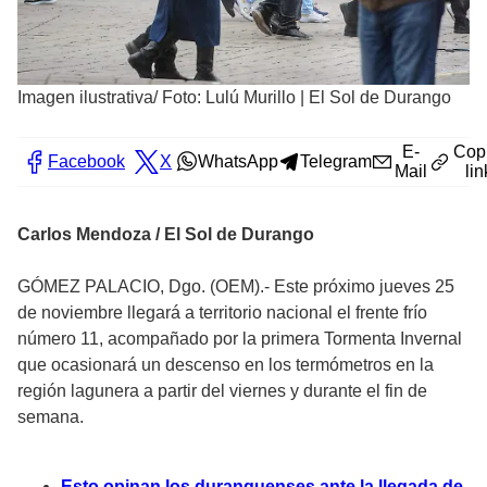
Imagen ilustrativa/ Foto: Lulú Murillo | El Sol de Durango
E-
Cop
Facebook
X
WhatsApp
Telegram
Mail
lin
Carlos Mendoza / El Sol de Durango
GÓMEZ PALACIO, Dgo. (OEM).- Este próximo jueves 25
de noviembre llegará a territorio nacional el frente frío
número 11, acompañado por la primera Tormenta Invernal
que ocasionará un descenso en los termómetros en la
región lagunera a partir del viernes y durante el fin de
semana.
Esto opinan los duranguenses ante la llegada de