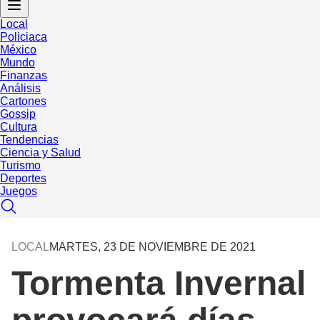
Local
Policiaca
México
Mundo
Finanzas
Análisis
Cartones
Gossip
Cultura
Tendencias
Ciencia y Salud
Turismo
Deportes
Juegos
LOCAL
MARTES, 23 DE NOVIEMBRE DE 2021
Tormenta Invernal