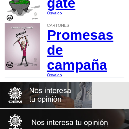
gate
Osvaldo
CARTONES
Promesas
de
campaña
Osvaldo