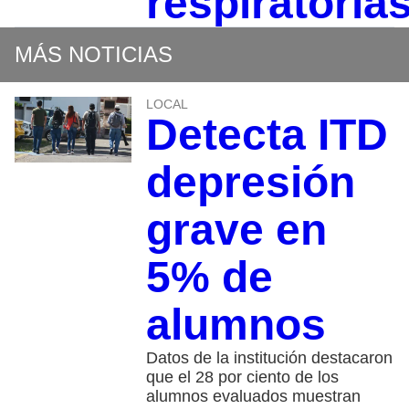
respiratoria
MÁS NOTICIAS
LOCAL
Detecta ITD
depresión
grave en
5% de
alumnos
Datos de la institución destacaron
que el 28 por ciento de los
alumnos evaluados muestran