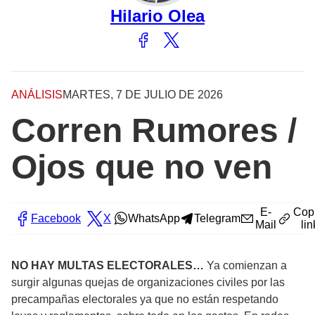
Hilario Olea
ANÁLISIS
MARTES, 7 DE JULIO DE 2026
Corren Rumores /
Ojos que no ven
E-
Cop
Facebook
X
WhatsApp
Telegram
Mail
lin
NO HAY MULTAS ELECTORALES…
Ya comienzan a
surgir algunas quejas de organizaciones civiles por las
precampañas electorales ya que no están respetando