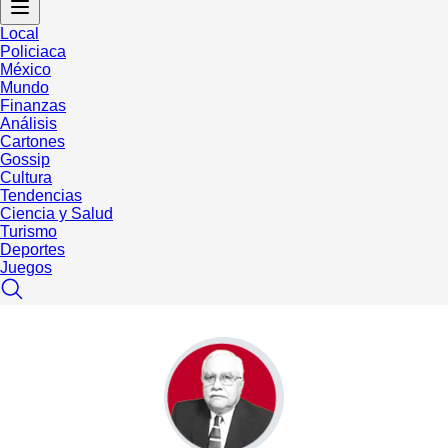
Local
Policiaca
México
Mundo
Finanzas
Análisis
Cartones
Gossip
Cultura
Tendencias
Ciencia y Salud
Turismo
Deportes
Juegos