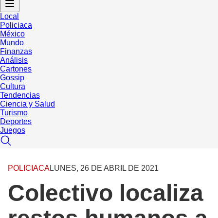
Local
Policiaca
México
Mundo
Finanzas
Análisis
Cartones
Gossip
Cultura
Tendencias
Ciencia y Salud
Turismo
Deportes
Juegos
POLICIACA
LUNES, 26 DE ABRIL DE 2021
Colectivo localiza