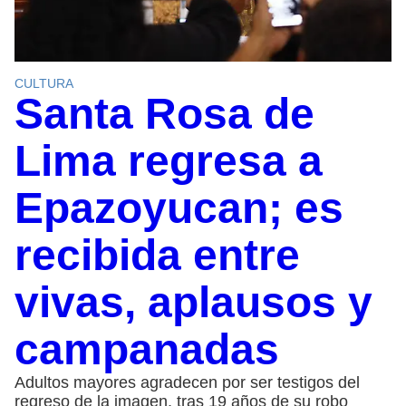
CULTURA
Santa Rosa de
Lima regresa a
Epazoyucan; es
recibida entre
vivas, aplausos y
campanadas
Adultos mayores agradecen por ser testigos del
regreso de la imagen, tras 19 años de su robo