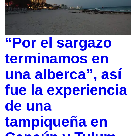
“Por el sargazo
terminamos en
una alberca”, así
fue la experiencia
de una
tampiqueña en