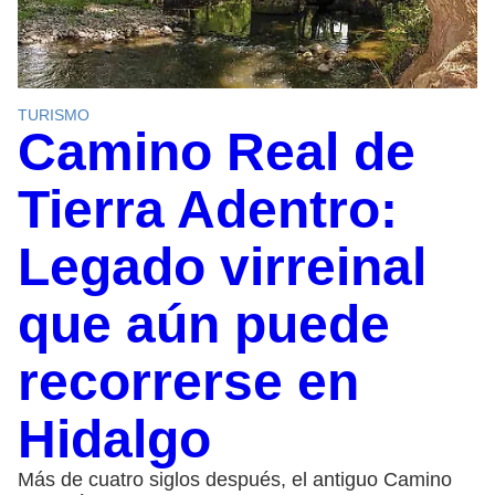
TURISMO
Camino Real de
Tierra Adentro:
Legado virreinal
que aún puede
recorrerse en
Hidalgo
Más de cuatro siglos después, el antiguo Camino