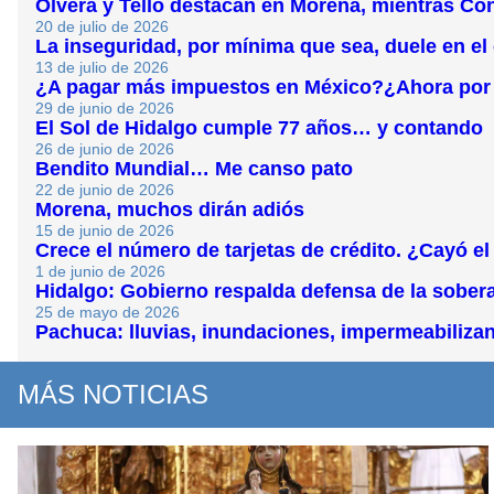
Olvera y Tello destacan en Morena, mientras Co
20 de julio de 2026
La inseguridad, por mínima que sea, duele en el
13 de julio de 2026
¿A pagar más impuestos en México?¿Ahora por r
29 de junio de 2026
El Sol de Hidalgo cumple 77 años… y contando
26 de junio de 2026
Bendito Mundial… Me canso pato
22 de junio de 2026
Morena, muchos dirán adiós
15 de junio de 2026
Crece el número de tarjetas de crédito. ¿Cayó 
1 de junio de 2026
Hidalgo: Gobierno respalda defensa de la sober
25 de mayo de 2026
Pachuca: lluvias, inundaciones, impermeabilizan
MÁS NOTICIAS