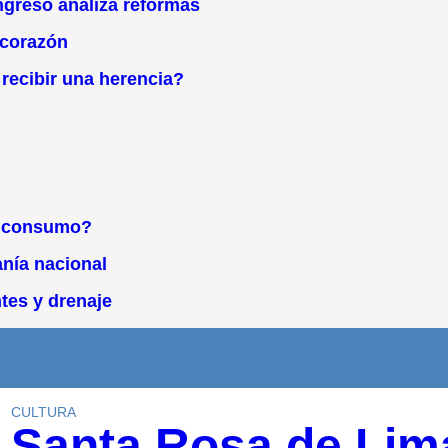
ngreso analiza reformas
 corazón
ecibir una herencia?
el consumo?
anía nacional
tes y drenaje
CULTURA
Santa Rosa de Lim