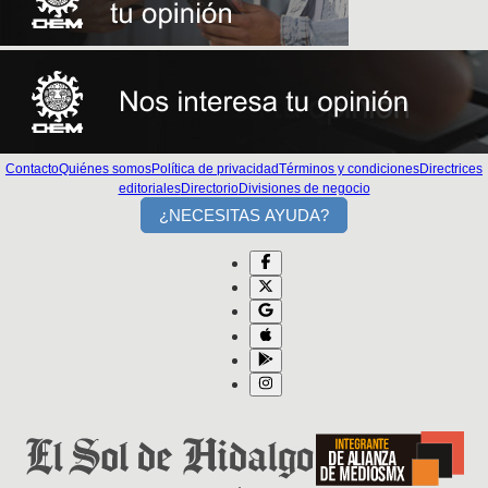
Contacto
Quiénes somos
Política de privacidad
Términos y condiciones
Directrices
editoriales
Directorio
Divisiones de negocio
¿NECESITAS AYUDA?