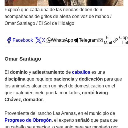
Explicó que cada una de las riendas deben de ir
acompañadas de gritos de alerta con voz de mando
/
Omar Santiago / El Sol de Hidalgo
E-
Cop
Facebook
X
WhatsApp
Telegram
Mail
lin
Omar Santiago
El
dominio
y
adiestramiento
de
caballos
es una
disciplina
que requiere
paciencia
y
dedicación
para que
los animales alcancen un nivel de domesticación en el
que cualquier jinete pueda montarlos,
contó
Irving
Chávez, domador.
Proveniente del rancho Las Arenas, en el municipio de
Progreso de Obregón
, el experto
señaló
que para que
un caballo se amacice, o sea apto para ser montado por