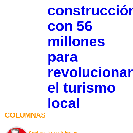
construcció
con 56
millones
para
revolucionar
el turismo
local
COLUMNAS
Avelino Tovar Iglesias