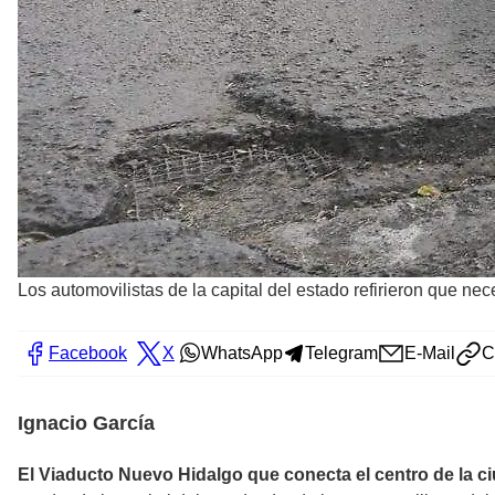
Los automovilistas de la capital del estado refirieron que n
Facebook
X
WhatsApp
Telegram
E-Mail
C
Ignacio García
El Viaducto Nuevo Hidalgo que conecta el centro de la c