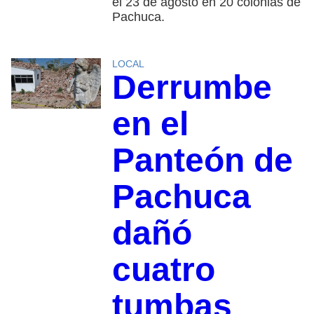
el 23 de agosto en 20 colonias de
Pachuca.
LOCAL
Derrumbe
en el
Panteón de
Pachuca
dañó
cuatro
tumbas