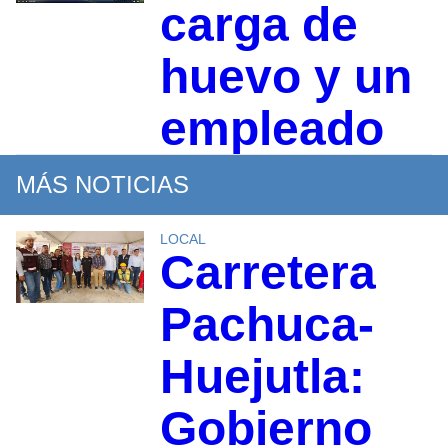
carga de
huevo y un
empleado
MÁS NOTICIAS
LOCAL
Carretera
Pachuca-
Huejutla:
Gobierno