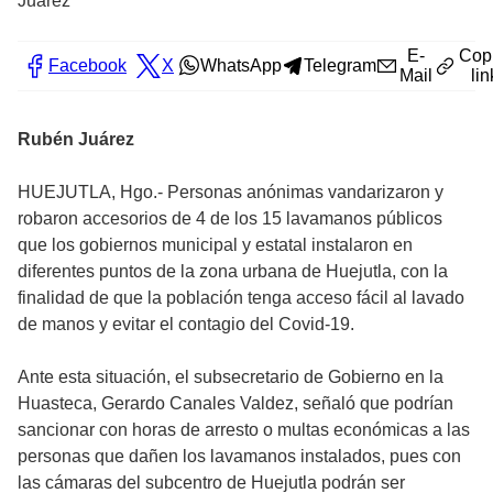
Juárez
E-
Cop
Facebook
X
WhatsApp
Telegram
Mail
lin
Rubén Juárez
HUEJUTLA, Hgo.- Personas anónimas vandarizaron y
robaron accesorios de 4 de los 15 lavamanos públicos
que los gobiernos municipal y estatal instalaron en
diferentes puntos de la zona urbana de Huejutla, con la
finalidad de que la población tenga acceso fácil al lavado
de manos y evitar el contagio del Covid-19.
Ante esta situación, el subsecretario de Gobierno en la
Huasteca, Gerardo Canales Valdez, señaló que podrían
sancionar con horas de arresto o multas económicas a las
personas que dañen los lavamanos instalados, pues con
las cámaras del subcentro de Huejutla podrán ser