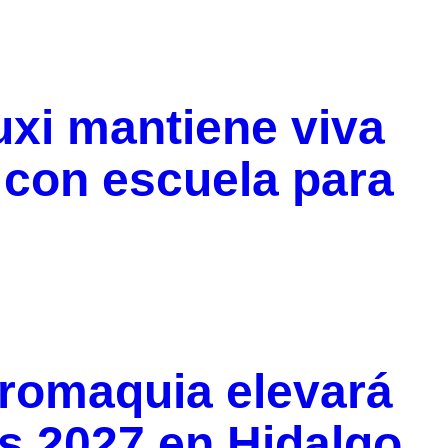
xi mantiene viva
a con escuela para
uromaquia elevará
s 2027 en Hidalgo