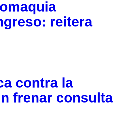
uromaquia
greso: reitera
a contra la
n frenar consulta