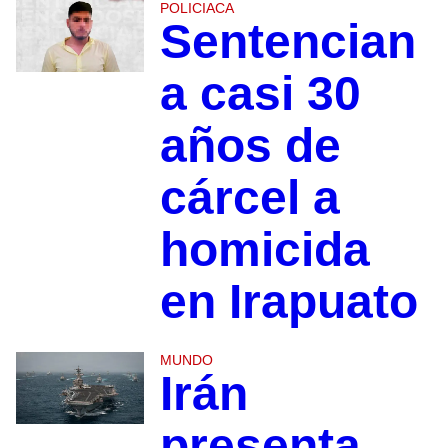
POLICIACA
Sentencian
a casi 30
años de
cárcel a
homicida
en Irapuato
MUNDO
Irán
presenta