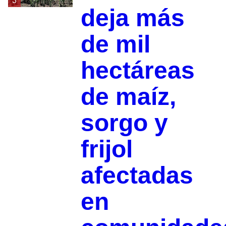
3
deja más
de mil
hectáreas
de maíz,
sorgo y
frijol
afectadas
en