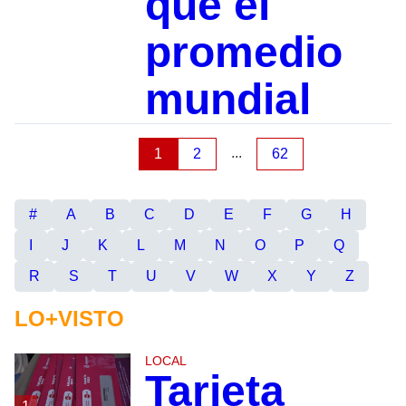
que el
promedio
mundial
...
1
2
62
#
A
B
C
D
E
F
G
H
I
J
K
L
M
N
O
P
Q
R
S
T
U
V
W
X
Y
Z
LO+VISTO
LOCAL
Tarjeta