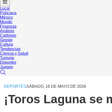
Local
Policiaca
México
Mundo
Finanzas
Análisis
Cartones
Gossip
Cultura
Tendencias
Ciencia y Salud
Turismo
Deportes
Juegos
DEPORTES
SÁBADO, 16 DE MAYO DE 2026
¡Toros Laguna se m