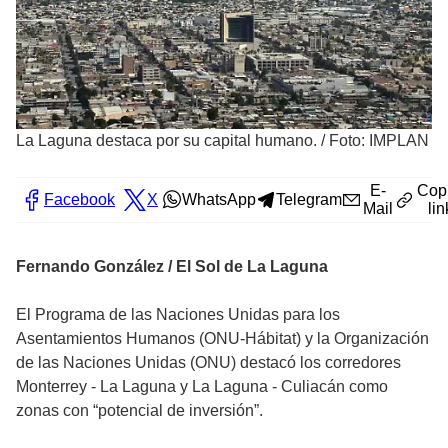
La Laguna destaca por su capital humano.
/
Foto: IMPLAN
E-
Cop
Facebook
X
WhatsApp
Telegram
Mail
lin
Fernando González / El Sol de La Laguna
El Programa de las Naciones Unidas para los
Asentamientos Humanos (ONU-Hábitat) y la Organización
de las Naciones Unidas (ONU) destacó los corredores
Monterrey - La Laguna y La Laguna - Culiacán como
zonas con “potencial de inversión”.