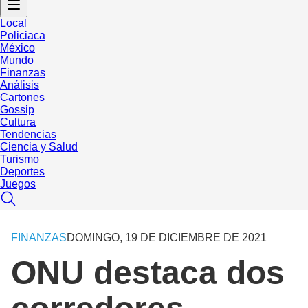
Local
Policiaca
México
Mundo
Finanzas
Análisis
Cartones
Gossip
Cultura
Tendencias
Ciencia y Salud
Turismo
Deportes
Juegos
FINANZAS
DOMINGO, 19 DE DICIEMBRE DE 2021
ONU destaca dos