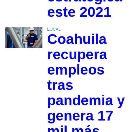
este 2021
LOCAL
Coahuila
recupera
empleos
tras
pandemia y
genera 17
mil más