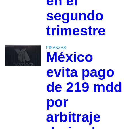
en el
segundo
trimestre
FINANZAS
México
evita pago
de 219 mdd
por
arbitraje