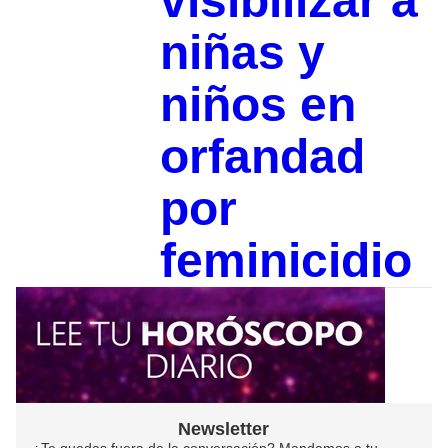
visibilizar a
niñas y
niños en
orfandad
por
feminicidio
Newsletter
¿Te quedas fuera de la conversación? Mandamos a tu