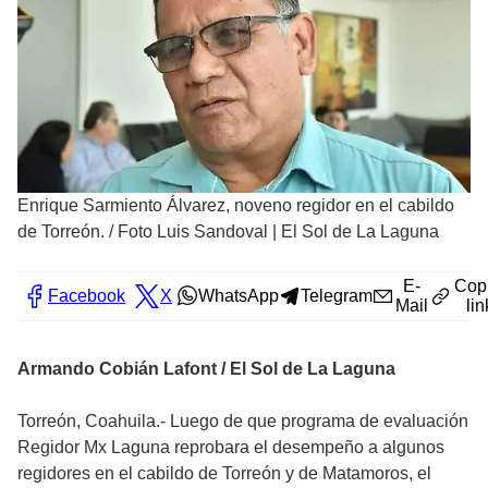
Enrique Sarmiento Álvarez, noveno regidor en el cabildo
de Torreón.
/
Foto Luis Sandoval | El Sol de La Laguna
E-
Cop
Facebook
X
WhatsApp
Telegram
Mail
lin
Armando Cobián Lafont / El Sol de La Laguna
Torreón, Coahuila.- Luego de que programa de evaluación
Regidor Mx Laguna reprobara el desempeño a algunos
regidores en el cabildo de Torreón y de Matamoros, el