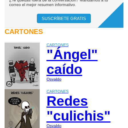
correo el mejor resumen informativo.
SUSCRÍBETE GRATIS
CARTONES
CARTONES
"Ángel"
caído
Osvaldo
CARTONES
Redes
"culichis"
Osvaldo