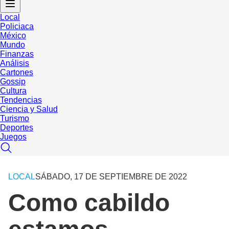
Local
Policiaca
México
Mundo
Finanzas
Análisis
Cartones
Gossip
Cultura
Tendencias
Ciencia y Salud
Turismo
Deportes
Juegos
LOCAL
SÁBADO, 17 DE SEPTIEMBRE DE 2022
Como cabildo