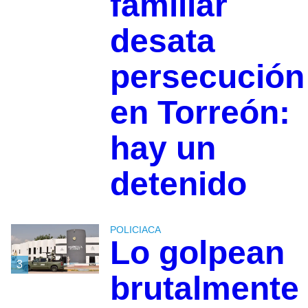
familiar
desata
persecución
en Torreón:
hay un
detenido
POLICIACA
Lo golpean
3
brutalmente