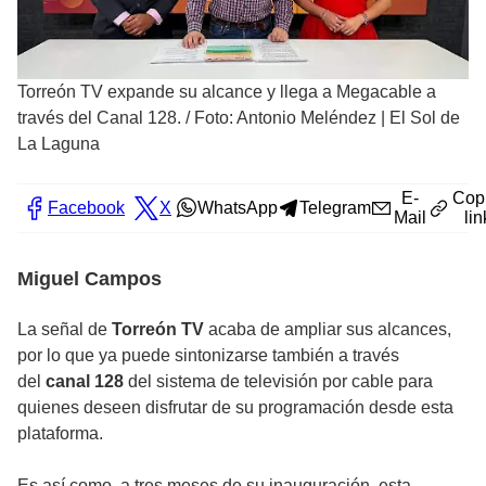
Torreón TV expande su alcance y llega a Megacable a
través del Canal 128.
/
Foto: Antonio Meléndez | El Sol de
La Laguna
E-
Cop
Facebook
X
WhatsApp
Telegram
Mail
lin
Miguel Campos
La señal de
Torreón TV
acaba de ampliar sus alcances,
por lo que ya puede sintonizarse también a través
del
canal 128
del sistema de televisión por cable para
quienes deseen disfrutar de su programación desde esta
plataforma.
Es así como, a tres meses de su inauguración, esta