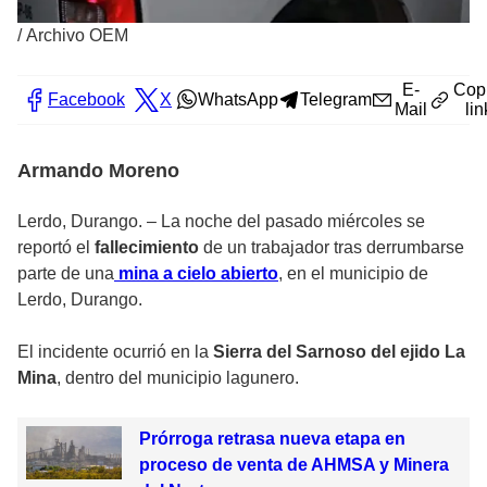
/
Archivo OEM
E-
Cop
Facebook
X
WhatsApp
Telegram
Mail
lin
Armando Moreno
Lerdo, Durango. – La noche del pasado miércoles se
reportó el
fallecimiento
de un trabajador tras derrumbarse
parte de una
mina a cielo abierto
, en el municipio de
Lerdo, Durango.
El incidente ocurrió en la
Sierra del Sarnoso del ejido La
Mina
, dentro del municipio lagunero.
Prórroga retrasa nueva etapa en
proceso de venta de AHMSA y Minera