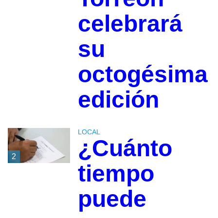
celebrará
su
octogésima
edición
LOCAL
¿Cuánto
2
tiempo
puede