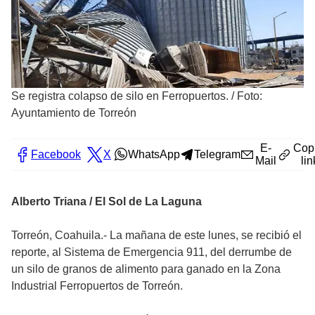
Se registra colapso de silo en Ferropuertos.
/
Foto:
Ayuntamiento de Torreón
E-
Cop
Facebook
X
WhatsApp
Telegram
Mail
lin
Alberto Triana / El Sol de La Laguna
Torreón, Coahuila.- La mañana de este lunes, se recibió el
reporte, al Sistema de Emergencia 911, del derrumbe de
un silo de granos de alimento para ganado en la Zona
Industrial Ferropuertos de Torreón.