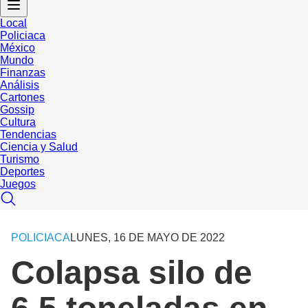
Local
Policiaca
México
Mundo
Finanzas
Análisis
Cartones
Gossip
Cultura
Tendencias
Ciencia y Salud
Turismo
Deportes
Juegos
POLICIACA
LUNES, 16 DE MAYO DE 2022
Colapsa silo de