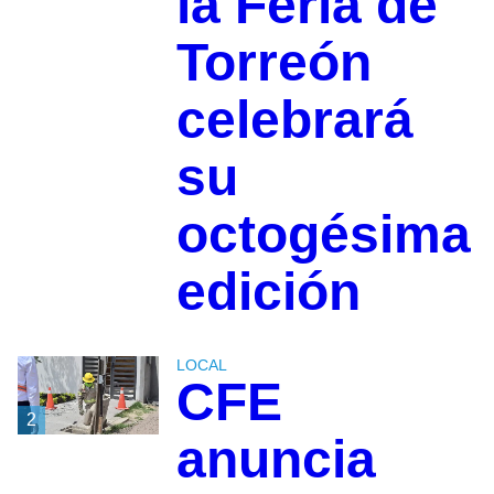
la Feria de
Torreón
celebrará
su
octogésima
edición
LOCAL
CFE
2
anuncia