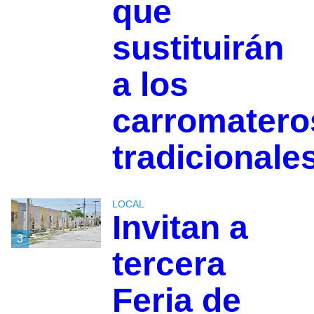
que
sustituirán
a los
carromatero
tradicionale
LOCAL
Invitan a
3
tercera
Feria de