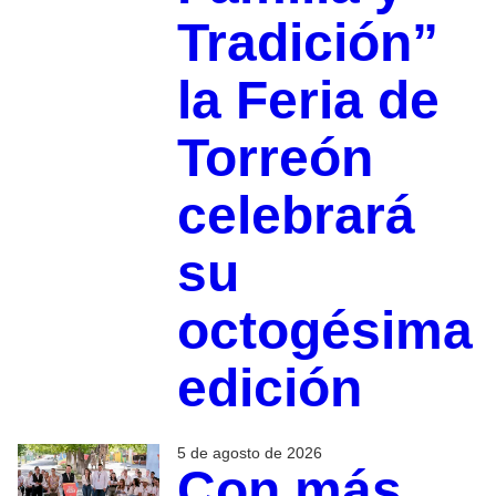
Tradición”
la Feria de
Torreón
celebrará
su
octogésima
edición
5 de agosto de 2026
Con más