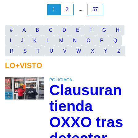
...
1
2
57
#
A
B
C
D
E
F
G
H
I
J
K
L
M
N
O
P
Q
R
S
T
U
V
W
X
Y
Z
LO+VISTO
POLICIACA
Clausuran
1
tienda
OXXO tras