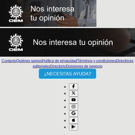
Contacto
Quiénes somos
Política de privacidad
Términos y condiciones
Directrices
editoriales
Directorio
Divisiones de negocio
¿NECESITAS AYUDA?