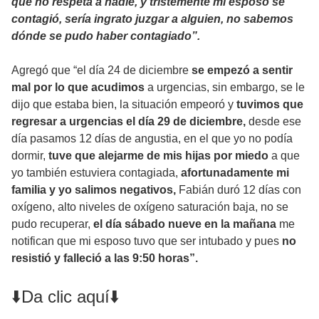
que no respeta a nadie, y tristemente mi esposo se
contagió, sería ingrato juzgar a alguien, no sabemos
dónde se pudo haber contagiado”.
Agregó que “el día 24 de diciembre
se empezó a sentir
mal por lo que acudimos
a urgencias, sin embargo, se le
dijo que estaba bien, la situación empeoró y
tuvimos que
regresar a urgencias el día 29 de diciembre,
desde ese
día pasamos 12 días de angustia, en el que yo no podía
dormir,
tuve que alejarme de mis hijas por miedo
a que
yo también estuviera contagiada,
afortunadamente mi
familia y yo salimos negativos,
Fabián duró 12 días con
oxígeno, alto niveles de oxígeno saturación baja, no se
pudo recuperar,
el día sábado nueve en la mañana
me
notifican que mi esposo tuvo que ser intubado y pues
no
resistió y falleció a las 9:50 horas”.
⬇️Da clic aquí⬇️