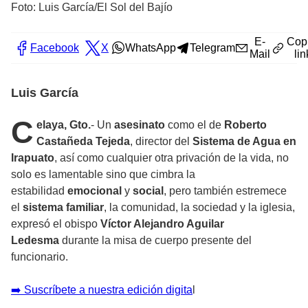
Foto: Luis García/El Sol del Bajío
E-
Cop
Facebook
X
WhatsApp
Telegram
Mail
lin
Luis García
C
elaya, Gto.
- Un
asesinato
como el de
Roberto
Castañeda Tejeda
, director del
Sistema de Agua en
Irapuato
, así como cualquier otra privación de la vida, no
solo es lamentable sino que cimbra la
estabilidad
emocional
y
social
, pero también estremece
el
sistema familiar
, la comunidad, la sociedad y la iglesia,
expresó el obispo
Víctor Alejandro Aguilar
Ledesma
durante la misa de cuerpo presente del
funcionario.
➡️ Suscríbete a nuestra edición digita
l