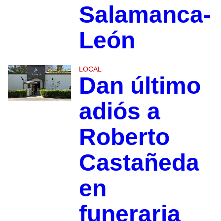
Salamanca-
León
LOCAL
Dan último
adiós a
Roberto
Castañeda
en
funeraria