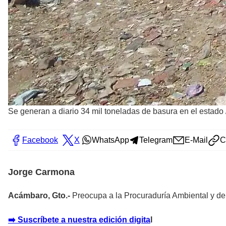
Se generan a diario 34 mil toneladas de basura en el estado
Facebook
X
WhatsApp
Telegram
E-Mail
C
Jorge Carmona
Acámbaro, Gto.-
Preocupa a la Procuraduría Ambiental y del
➡️ Suscríbete a nuestra edición digita
l