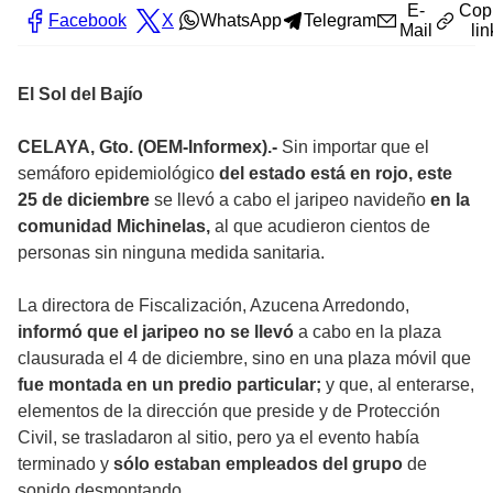
E-
Cop
Facebook
X
WhatsApp
Telegram
Mail
lin
El Sol del Bajío
CELAYA, Gto. (OEM-Informex).-
Sin importar que el
semáforo epidemiológico
del estado está en rojo, este
25 de diciembre
se llevó a cabo el jaripeo navideño
en la
comunidad Michinelas,
al que acudieron cientos de
personas sin ninguna medida sanitaria.
La directora de Fiscalización, Azucena Arredondo,
informó que el jaripeo no se llevó
a cabo en la plaza
clausurada el 4 de diciembre, sino en una plaza móvil que
fue montada en un predio particular;
y que, al enterarse,
elementos de la dirección que preside y de Protección
Civil, se trasladaron al sitio, pero ya el evento había
terminado y
sólo estaban empleados del grupo
de
sonido desmontando