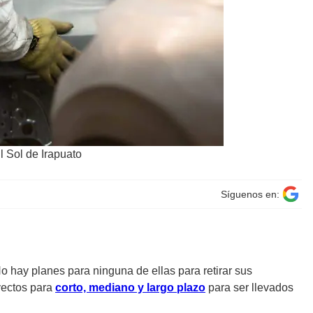
l Sol de Irapuato
Síguenos en:
No hay planes para ninguna de ellas para retirar sus
yectos para
corto, mediano y largo plazo
para ser llevados