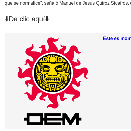
que se normalice”, señaló Manuel de Jesús Quiroz Sicairos, di
⬇️Da clic aquí⬇️
Este es mome