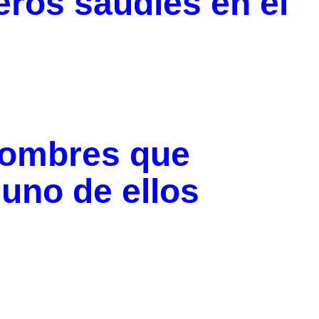
eros saudíes en el
hombres que
 uno de ellos