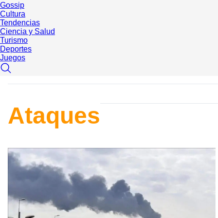
Gossip
Cultura
Tendencias
Ciencia y Salud
Turismo
Deportes
Juegos
Ataques