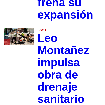
frena su
expansión
LOCAL
Leo
3
Montañez
impulsa
obra de
drenaje
sanitario