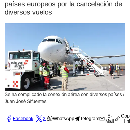
países europeos por la cancelación de
diversos vuelos
Se ha complicado la conexión aérea con diversos países
/
Juan José Sifuentes
E-
Cop
Facebook
X
WhatsApp
Telegram
Mail
lin