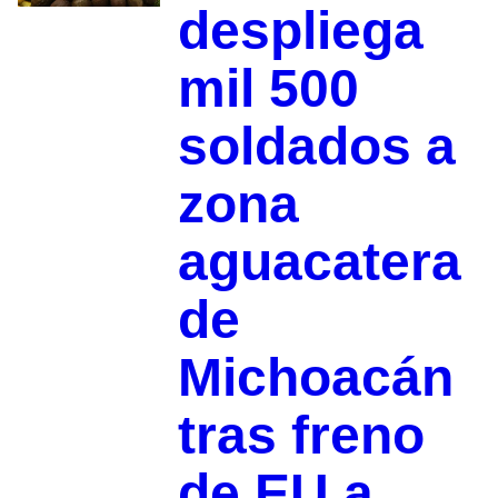
despliega
mil 500
soldados a
zona
aguacatera
de
Michoacán
tras freno
de EU a