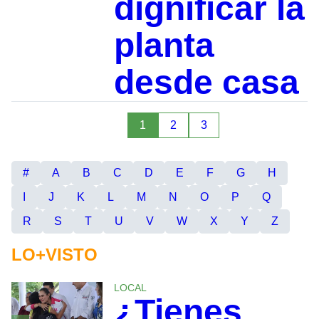
dignificar la
planta
desde casa
1
2
3
#
A
B
C
D
E
F
G
H
I
J
K
L
M
N
O
P
Q
R
S
T
U
V
W
X
Y
Z
LO+VISTO
LOCAL
¿Tienes