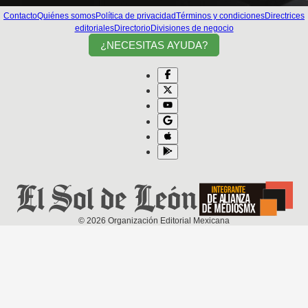
Contacto
Quiénes somos
Política de privacidad
Términos y condiciones
Directrices
editoriales
Directorio
Divisiones de negocio
¿NECESITAS AYUDA?
©
2026
Organización Editorial Mexicana