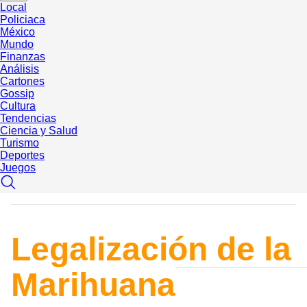
Local
Policiaca
México
Mundo
Finanzas
Análisis
Cartones
Gossip
Cultura
Tendencias
Ciencia y Salud
Turismo
Deportes
Juegos
Legalización de la
Marihuana