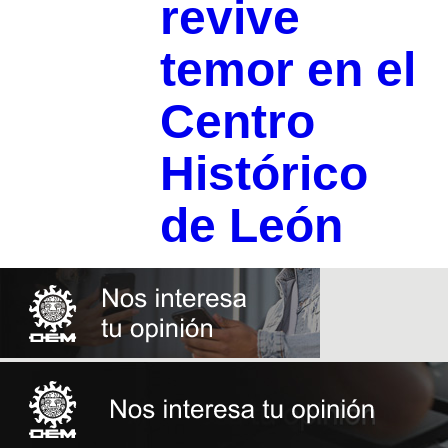
revive
temor en el
Centro
Histórico
de León