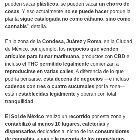
pueden sacar
plásticos
, se pueden sacar
un chorro de
cosas
. Y eso actualmente
no se puede hacer
porque la
planta
sigue catalogada no como cáñamo
,
sino como
cannabis
”, detalla.
En la zona de la
Condesa
,
Juárez
y
Roma
, en la Ciudad
de México, por ejemplo, los
negocios que venden
artículos para fumar marihuana
, productos con
CBD
e
incluso el
THC permitido legalmente
comienzan a
reproducirse en varias calles
. A diferencia de lo que
podría pensarse,
esta decena de negocios
—e incluso
cadenas con tres o cuatro sucursales
por la zona—
están
establecidas legalmente
y operan con total
tranquilidad
.
El Sol de México
realizó un
recorrido
por esta zona y
contabilizó al menos 10 lugares,
cafeterías
y
dispensarios
dedicados al nicho de los
consumidores
de cannabis
, aunque
la mayoría de los propietarios