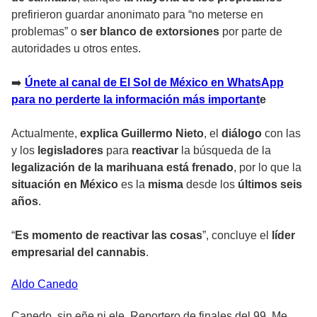
prefirieron guardar anonimato para “no meterse en
problemas” o
ser blanco de extorsiones
por parte de
autoridades u otros entes.
➡️
Únete al canal de El Sol de México en WhatsApp
para no perderte la información más important
e
Actualmente,
explica Guillermo Nieto
, el
diálogo
con las
y los
legisladores
para
reactivar
la búsqueda de la
legalización de la marihuana está frenado
, por lo que la
situación en México
es la
misma
desde los
últimos seis
años
.
“
Es momento de reactivar las cosas
”, concluye el
líder
empresarial del cannabis
.
Aldo
Canedo
Canedo, sin eñe ni ele. Reportero de finales del 99. Me