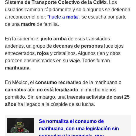
Si
stema de Transporte Colectivo de la CdMx
. Los
usuarios caminan rápidamente y solo algunos se detienen
a reconocer el olor: “
huele a
mota
”, se escucha por parte
de una
madre
de familia.
En la superficie,
justo arriba
de esos transitados
andenes, un grupo de
decenas de personas
luce ojos
entrecerrados,
rojos
y cristalinos. Algunos ríen y otros
parecen ensimismados en su
viaje
. Todos fuman
marihuana
.
En México, el
consumo recreativo
de la marihuana o
cannabis
aún
no está legalizado
, ni mucho menos
permitido. Sin embargo, una
travesía activista de casi 25
años
ha llegado a la cúspide de su lucha.
Se normaliza el consumo de
marihuana, con una legislación sin
concretar y la encuesta que