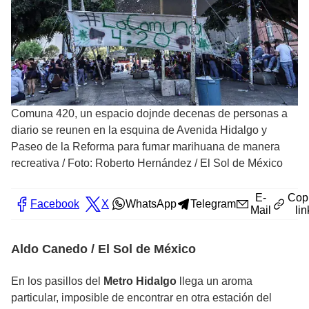
Comuna 420, un espacio dojnde decenas de personas a
diario se reunen en la esquina de Avenida Hidalgo y
Paseo de la Reforma para fumar marihuana de manera
recreativa
/
Foto: Roberto Hernández / El Sol de México
E-
Cop
Facebook
X
WhatsApp
Telegram
Mail
lin
Aldo Canedo / El Sol de México
En los pasillos del
Metro Hidalgo
llega un aroma
particular, imposible de encontrar en otra estación del