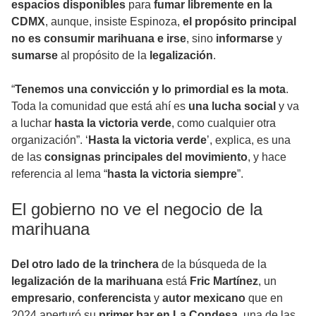
espacios disponibles
para
fumar libremente en la
CDMX
, aunque, insiste Espinoza,
el propósito principal
no es consumir marihuana e irse
, sino
informarse
y
sumarse
al propósito de la
legalización
.
“
Tenemos una convicción y lo primordial es la mota
.
Toda la comunidad que está ahí es
una lucha social
y va
a luchar
hasta la victoria verde
, como cualquier otra
organización”. ‘
Hasta la victoria verde
’, explica, es una
de las
consignas principales del movimiento
, y hace
referencia al lema “
hasta la victoria siempre
”.
El gobierno no ve el negocio de la
marihuana
Del otro lado de la trinchera
de la búsqueda de la
legalización de la marihuana
está
Fric Martínez
, un
empresario
,
conferencista
y
autor mexicano
que en
2024 aperturó su
primer bar en La Condesa
, una de las